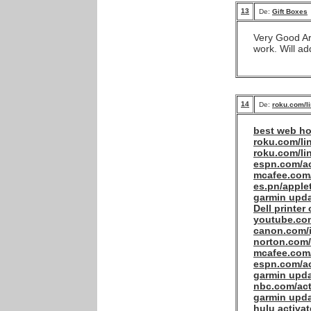
13
De:
Gift Boxes
Very Good Ar
work. Will a
14
De:
roku.com/l
best web ho
roku.com/li
roku.com/li
espn.com/ac
mcafee.com/
es.pn/apple
garmin upd
Dell printer
youtube.com
canon.com/i
norton.com
mcafee.com/
espn.com/ac
garmin upd
nbc.com/act
garmin upd
hulu activat