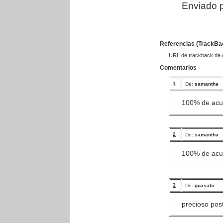
Enviado p
Referencias (TrackBa
URL de trackback de es
Comentarios
1
De:
samantha
100% de acu
2
De:
samantha
100% de acu
3
De:
guasabi
precioso pos