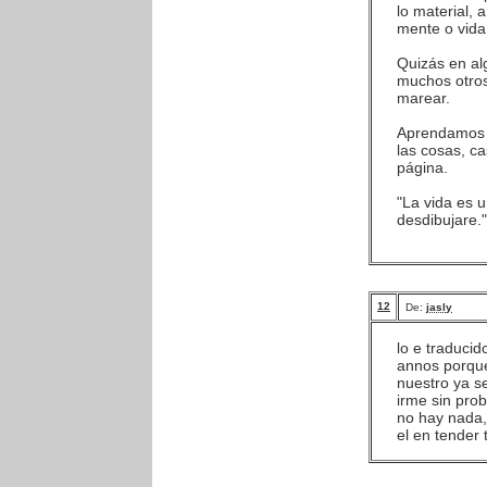
lo material, 
mente o vida
Quizás en al
muchos otros
marear.
Aprendamos 
las cosas, c
página.
"La vida es u
desdibujare."
12
De:
jasly
lo e traducid
annos porque
nuestro ya s
irme sin prob
no hay nada,
el en tender 