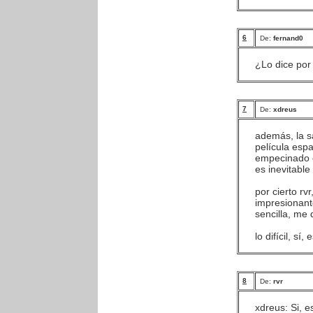
6
De:
fernand0
¿Lo dice por 
7
De:
xdreus
además, la s
película esp
empecinado e
es inevitable
por cierto rv
impresionant
sencilla, me 
lo difícil, sí,
8
De:
rvr
xdreus: Si, e