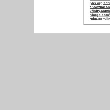
pbs.org/act
showtimeany
xfinity.com/
hbogo.com/
roku.com/li