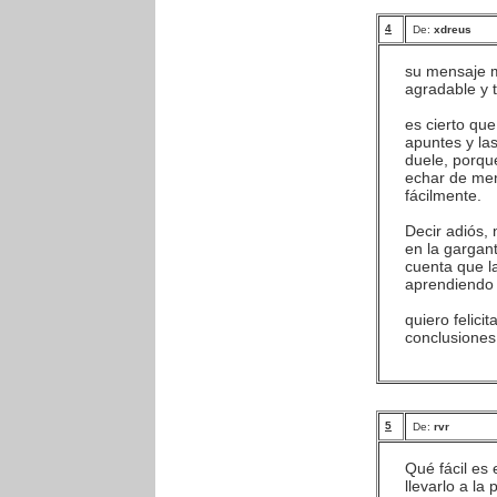
4
De:
xdreus
su mensaje m
agradable y t
es cierto qu
apuntes y las 
duele, porqu
echar de men
fácilmente.
Decir adiós, 
en la gargan
cuenta que l
aprendiendo 
quiero felic
conclusiones 
5
De:
rvr
Qué fácil es e
llevarlo a la 