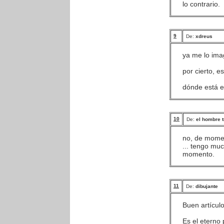
lo contrario.
9
De:
xdreus
ya me lo imag
por cierto, e
dónde está e
10
De:
el hombre t
no, de momen
... tengo mu
momento.
11
De:
dibujante
Buen artículo
Es el eterno