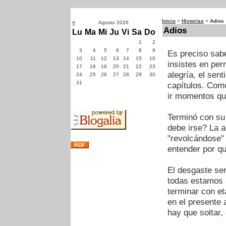
Inicio
>
Historias
>
Adios
<
Agosto 2026
Adios
Lu
Ma
Mi
Ju
Vi
Sa
Do
1
2
3
4
5
6
7
8
9
Es preciso sabe
10
11
12
13
14
15
16
insistes en per
17
18
19
20
21
22
23
alegría, el sent
24
25
26
27
28
29
30
31
capítulos. Como
ir momentos qu
Terminó con su
debe irse? La 
"revolcándose" 
entender por qu
El desgaste ser
todas estamos a
terminar con e
en el presente 
hay que soltar,