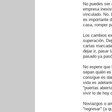
No puedes ser 
empresa inexist
vinculado. No. 
es importante d
casa, romper pa
Los cambios ex
superación. Dej
cartas marcada
dejar ir, pasar 
pasado ya pasó
No espere que 
sepan quién es 
consigue es da
vida es adelant
"puertas abiert
vivir lo de hoy 
Noviazgos o am
"regresar" (a q